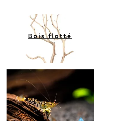
TOUTES LES
PLANTES
Bois flotté
​15%-50% DE RÉDUCTION
SUR