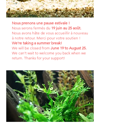
Nous prenons une pause estivale !
Nous serons fermés du
19 juin au 25 août.
Nous avons hâte de vous accueillir à nouveau
à notre retour. Merci pour votre soutien !
We're taking a summer break!
We will be closed from
June 19 to August 25.
We can't wait to welcome you back when we
return. Thanks for your support!
​15% DE RÉDUCTION
SUR