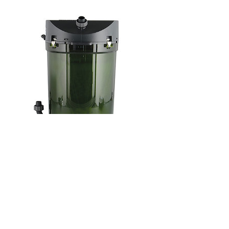
Ehiem 2213
Prix
129,99C$