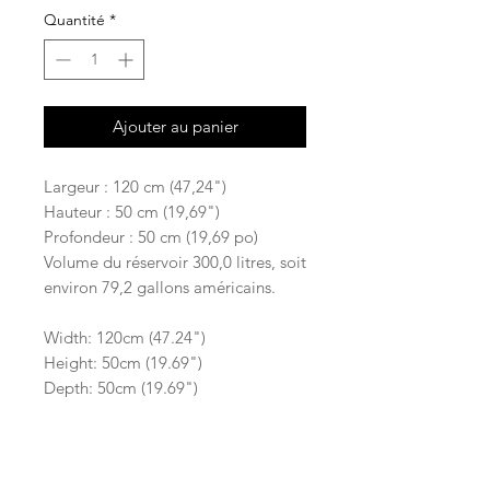
Quantité
*
Ajouter au panier
Largeur : 120 cm (47,24")
Hauteur : 50 cm (19,69")
Profondeur : 50 cm (19,69 po)
Volume du réservoir 300,0 litres, soit
environ 79,2 gallons américains.
Width: 120cm (47.24")
Height: 50cm (19.69")
Depth: 50cm (19.69")
Tank's volume 300.0 liters, which is
approximately 79.2 U.S. gallons.