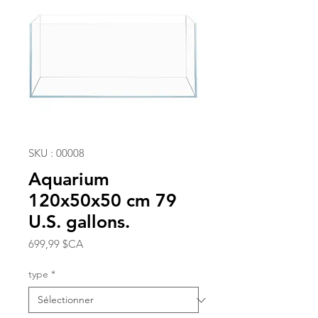
SKU : 00008
Aquarium
120x50x50 cm 79
U.S. gallons.
Prix
699,99 $CA
type
*