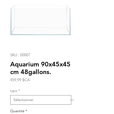
SKU : 00007
Aquarium 90x45x45
cm 48gallons.
Prix
459,99 $CA
type
*
Quantité
*