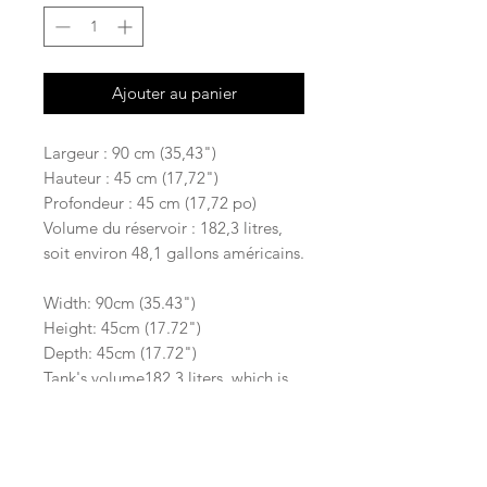
Ajouter au panier
Largeur : 90 cm (35,43")
Hauteur : 45 cm (17,72")
Profondeur : 45 cm (17,72 po)
Volume du réservoir : 182,3 litres,
soit environ 48,1 gallons américains.
Width: 90cm (35.43")
Height: 45cm (17.72")
Depth: 45cm (17.72")
Tank's volume182.3 liters, which is
approximately 48.1 U.S. gallons.