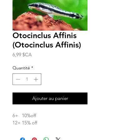
Otocinclus Affinis
(Otocinclus Affinis)
Prix
6,99 $CA
Quantité
*
Ajouter au panier
6+ 10%off
12+ 15% off