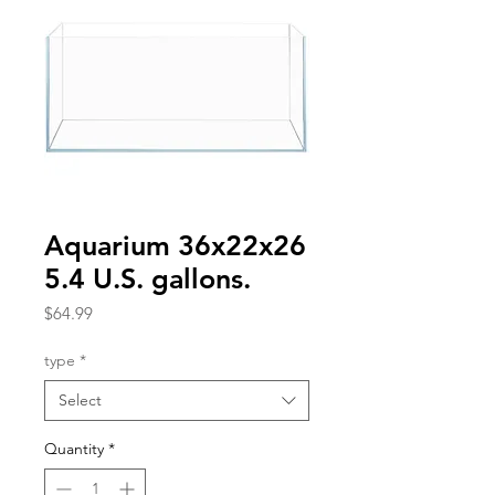
Aquarium 36x22x26
5.4 U.S. gallons.
Price
$64.99
type
*
Select
Quantity
*