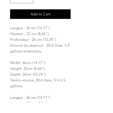
Add to Cart
Largeur : 36 cm (14,17")
Hauteur : 22 cm (8,66")
Profondeur : 26 cm (10,24")
Volume du réservoir : 20,6 litres. 5,4
gallons américains.
Width: 36cm (14.17")
Height: 22cm (8.66")
Depth: 26cm (10.24")
Tank's volume: 20.6 liters. 5.4 U.S.
gallons.
Largeur : 36 cm (14,17")
Hauteur : 22 cm (8,66")
Profondeur : 26 cm (10,24")